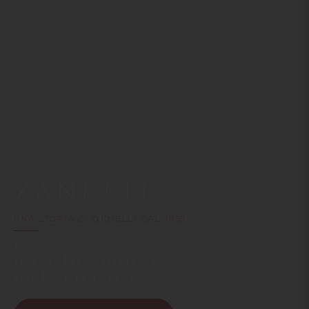
ZANETTI
UNA STORIA DI GIOIELLI DAL 1959
Dal 1959,
il Tuo Riferimento
sul Lago di Garda