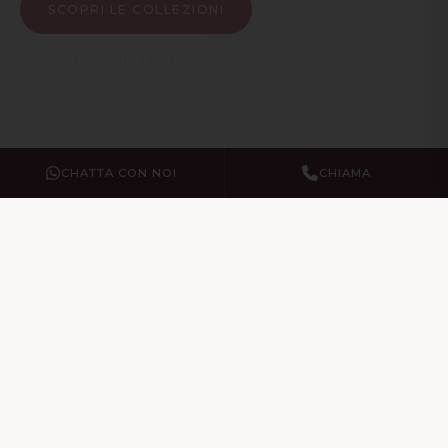
SCOPRI LE COLLEZIONI
ALTA GIOIELLERIA
CHATTA CON NOI
CHIAMA
I Nostri Servizi
Gioielli
Investimenti