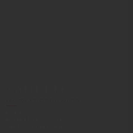
ZANETTI
UNA STORIA DI GIOIELLI DAL 1959
Dal 1959,
il Tuo Riferimento
sul Lago di Garda