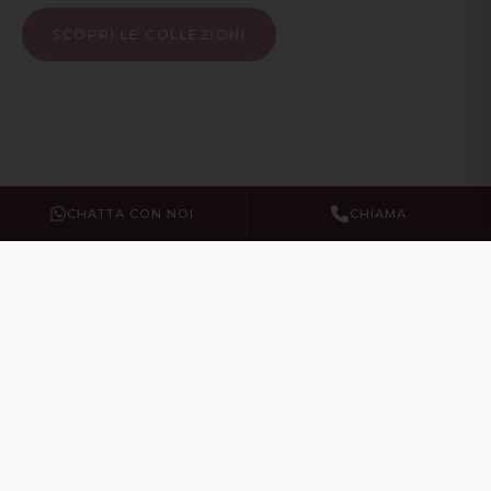
SCOPRI LE COLLEZIONI
ALTA GIOIELLERIA
CHATTA CON NOI
CHIAMA
I Nostri Servizi