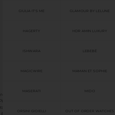
GIULIA IT'S ME
GLAMOUR BY LELUNE
HAGERTY
HDR AMIN LUXURY
ISHWARA
LEBEBÈ
MAGICWIRE
MAMAN ET SOPHIE
MASERATI
MIDO
realizzati in argento 925 e placcato
Pietra: topazio rosa, peridoto,topazio
ra: cerchio diam 15mm, lunghezza
ORSINI GIOIELLI
OUT OF ORDER WATCHES
 il tuo look con un gioiello semplice