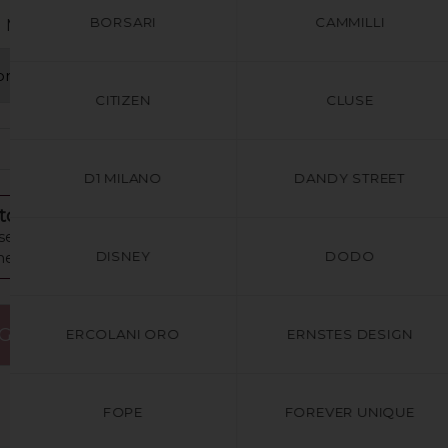
BORSARI
CAMMILLI
MISURA E COLORE
CITIZEN
CLUSE
+
1
D1 MILANO
DANDY STREET
o è l'ultimo disponibile!
egna in 2/3 giorni lavorativi
DISNEY
DODO
e gratuita per ordini sopra i €49
GIUNGI AL CARRELLO
ERCOLANI ORO
ERNSTES DESIGN
FOPE
FOREVER UNIQUE