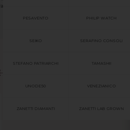
anzia originali Ishwara.
PESAVENTO
PHILIP WATCH
SEIKO
SERAFINO CONSOLI
STEFANO PATRIARCHI
TAMASHII
che
UNODE50
VENEZIANICO
ZANETTI DIAMANTI
ZANETTI LAB GROWN