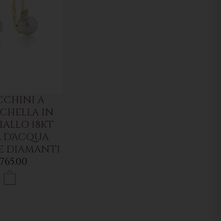
CCHINI A
HELLA IN
IALLO 18KT
A D'ACQUA
E DIAMANTI
765.00