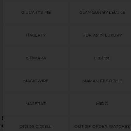
GIULIA IT'S ME
GLAMOUR BY LELUNE
HAGERTY
HDR AMIN LUXURY
ISHWARA
LEBEBÈ
MAGICWIRE
MAMAN ET SOPHIE
MASERATI
MIDO
o bianco 18kt. Le perle sono coltivate
anza si uniscono in questi orecchini di
ORSINI GIOIELLI
OUT OF ORDER WATCHES