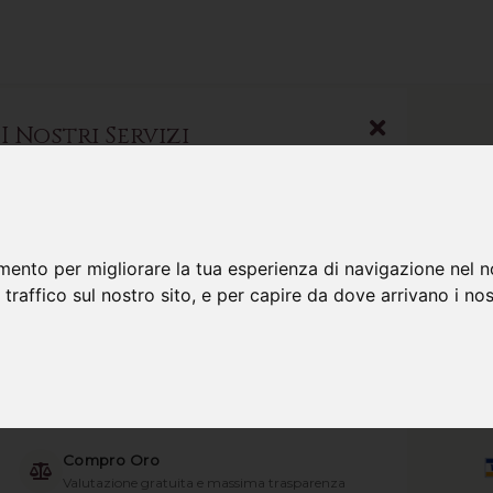
I Nostri Servizi
Scopri tutto ciò che possiamo fare per te
mento per migliorare la tua esperienza di navigazione nel n
Gioielli
 traffico sul nostro sito, e per capire da dove arrivano i nost
Le migliori collezioni selezionate
ORECCH
18KT E
Investimenti Oro
Consulenza per il tuo patrimonio
Compro Oro
Valutazione gratuita e massima trasparenza