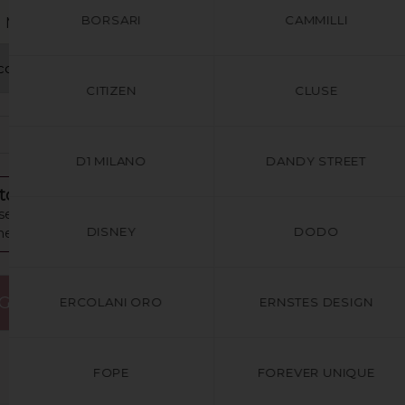
BORSARI
CAMMILLI
MISURA E COLORE
CITIZEN
CLUSE
+
1
D1 MILANO
DANDY STREET
o è l'ultimo disponibile!
egna in 2/3 giorni lavorativi
DISNEY
DODO
e gratuita per ordini sopra i €49
GIUNGI AL CARRELLO
ERCOLANI ORO
ERNSTES DESIGN
FOPE
FOREVER UNIQUE