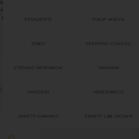
ossare e facili da abbinare, donano un
gioiello è puramente realizzato in
 e garanzia originali.
PESAVENTO
PHILIP WATCH
SEIKO
SERAFINO CONSOLI
STEFANO PATRIARCHI
TAMASHII
che
UNODE50
VENEZIANICO
ZANETTI DIAMANTI
ZANETTI LAB GROWN