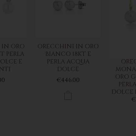
 IN ORO
ORECCHINI IN ORO
T PERLA
BIANCO 18KT E
OLCE E
PERLA ACQUA
ORE
NTI
DOLCE
MONAC
ORO G
00
€446.00
PERL
DOLCE 
€