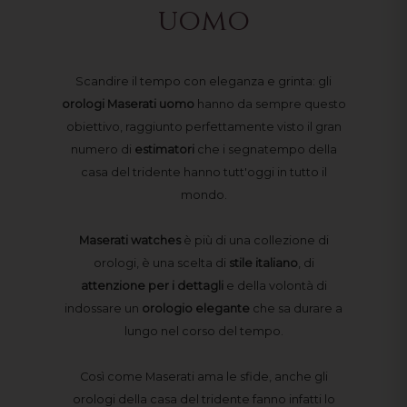
uomo
Scandire il tempo con eleganza e grinta: gli
orologi Maserati uomo
hanno da sempre questo
obiettivo, raggiunto perfettamente visto il gran
numero di
estimatori
che i segnatempo della
casa del tridente hanno tutt'oggi in tutto il
mondo.
Maserati
watches
è più di una collezione di
orologi, è una scelta di
stile
italiano
, di
attenzione per i dettagli
e della volontà di
indossare un
orologio elegante
che sa durare a
lungo nel corso del tempo.
Così come Maserati ama le sfide, anche gli
orologi della casa del tridente fanno infatti lo