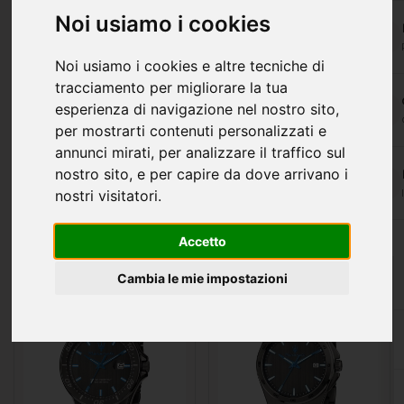
Noi usiamo i cookies
Noi usiamo i cookies e altre tecniche di
tracciamento per migliorare la tua
esperienza di navigazione nel nostro sito,
per mostrarti contenuti personalizzati e
annunci mirati, per analizzare il traffico sul
OROLOGIO
OROLOGIO
nostro sito, e per capire da dove arrivano i
CRONOGRAFO DA
CRONOGRAFO DA
nostri visitatori.
UOMO MASERATI
UOMO MASERATI
DARK EDITION
DARK EDITION
€249.00
€349.00
Accetto
Cambia le mie impostazioni