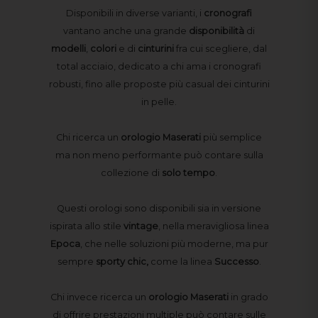
Disponibili in diverse varianti, i
cronografi
vantano anche una grande
disponibilità
di
modelli
,
colori
e di
cinturini
fra cui scegliere, dal
total acciaio, dedicato a chi ama i cronografi
robusti, fino alle proposte più casual dei cinturini
in pelle.
Chi ricerca un
orologio Maserati
più semplice
ma non meno performante può contare sulla
collezione di
solo tempo
.
Questi orologi sono disponibili sia in versione
ispirata allo stile
vintage
, nella meravigliosa linea
Epoca
, che nelle soluzioni più moderne, ma pur
sempre
sporty chic,
come la linea
Successo
.
Chi invece ricerca un
orologio Maserati
in grado
di offrire prestazioni multiple può contare sulle