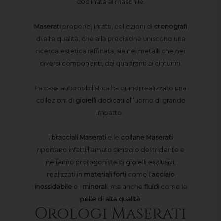
declinata al maschile.
Maserati
propone, infatti, collezioni di
cronografi
di alta qualità, che alla precisione uniscono una
ricerca estetica raffinata, sia nei metalli che nei
diversi componenti, dai quadranti ai cinturini.
La casa automobilistica ha quindi realizzato una
collezioni di
gioielli
dedicati all’uomo di grande
impatto.
I
bracciali
Maserati
e le
collane
Maserati
riportano infatti l’amato simbolo del tridente e
ne fanno protagonista di gioielli esclusivi,
realizzati in
materiali forti
come l’
acciaio
inossidabile
e i
minerali
, ma anche
fluidi
come la
pelle di alta qualità
.
Orologi Maserati