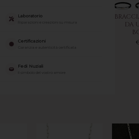
BRACCI
Laboratorio
Riparazioni e creazioni su misura
DA 
B
€
NI A
Certificazioni
ORECCHINI
Garanzia e autenticità certificata
O IN
CERCHIO IN
25 CON
ARGENTO 925 DI
KI DI
BORSARI
Fedi Nuziali
RI
Il simbolo del vostro amore
€149.00
00