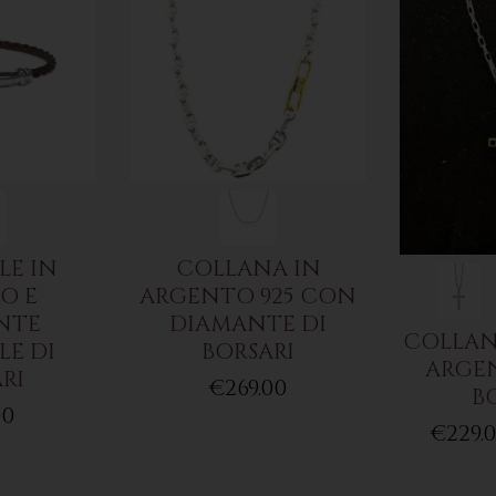
LE IN
COLLANA IN
O E
ARGENTO 925 CON
NTE
DIAMANTE DI
COLLAN
E DI
BORSARI
ARGEN
RI
€269.00
B
00
€229.0