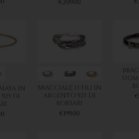
00
€
€209.00
BRAC
UOMO
B
BRACCIALE 13 FILI IN
MAYA IN
ARGENTO 925 DI
925 DI
€
BORSARI
RI
€199.00
00