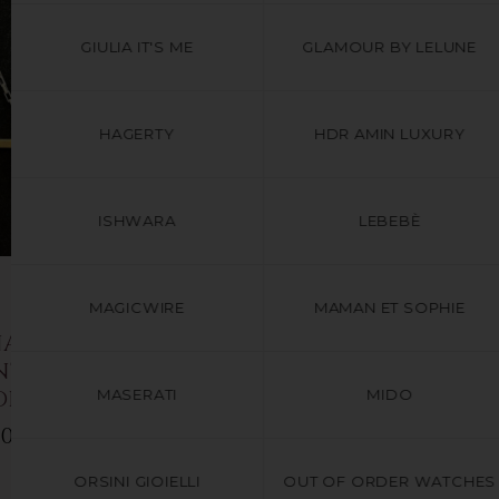
GIULIA IT'S ME
GLAMOUR BY LELUNE
HAGERTY
HDR AMIN LUXURY
ISHWARA
LEBEBÈ
MAGICWIRE
MAMAN ET SOPHIE
COLLANA CROCE IN
A CROCE IN
ARGENTO 925 DI
TO 925 DI
BORSARI
ORSARI
MASERATI
MIDO
€229.00
0 - €239.00
ORSINI GIOIELLI
OUT OF ORDER WATCHES