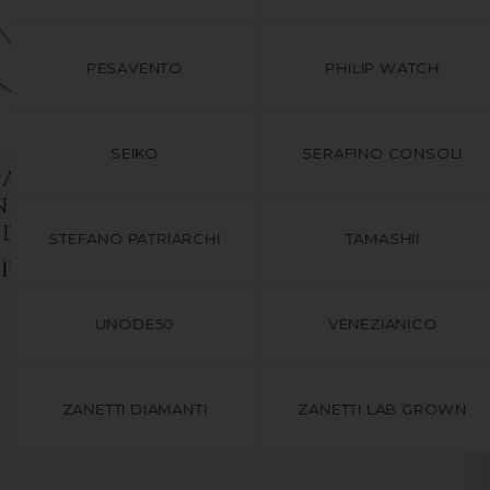
PESAVENTO
PHILIP WATCH
SEIKO
SERAFINO CONSOLI
A ARGENTO
COLLANA ARGENTO
N CROCE DA
925 CON CROCE DA
DI BORSARI
UOMO DI BORSARI
STEFANO PATRIARCHI
TAMASHII
179.00
€189.00
UNODE50
VENEZIANICO
ZANETTI DIAMANTI
ZANETTI LAB GROWN