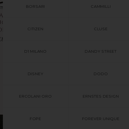
BORSARI
CAMMILLI
ALE REGATA
UOMO DI
ORSARI
CITIZEN
CLUSE
89.00
D1 MILANO
DANDY STREET
BRACCIALE IN
ACCIAIO INOX ED
ELEMENTI IN ORO
DISNEY
DODO
ROSè DA UOMO CM.
21.5
ERCOLANI ORO
ERNSTES DESIGN
€159.00
FOPE
FOREVER UNIQUE