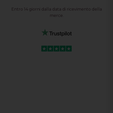
Entro 14 giorni dalla data di ricevimento della
merce.
Fantastico negozio con vastissima…
Fantastico negozio con vastissima scelta di prodotti
originali.
Ottimo servizio assistenza clienti spedizioni
velocissime. Consigliatissimo
Davide