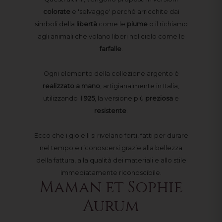
colorate
e 'selvagge' perché arricchite dai
simboli della
libertà
come le
piume
o il richiamo
agli animali che volano liberi nel cielo come le
farfalle
.
Ogni elemento della collezione argento è
realizzato a mano
, artigianalmente in Italia,
utilizzando il
925
, la versione più
preziosa
e
resistente
.
Ecco che i gioielli si rivelano forti, fatti per durare
nel tempo e riconoscersi grazie alla bellezza
della fattura, alla qualità dei materiali e allo stile
immediatamente riconoscibile.
Maman et Sophie
Aurum