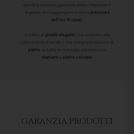
quindi la stessa leggerezza della collezione in
argento, e ci aggiungono in più la
preziosità
dell’oro 18 carati.
Si tratta di
gioielli
eleganti
, che uniscono alla
catena simboli amati o che si impreziosiscono di
pietre
, su tutte le ricercate soluzioni con
diamanti
e
pietre
colorate
.
GARANZIA PRODOTTI