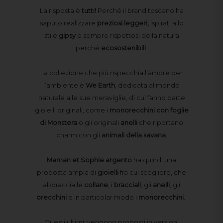
La risposta è
tutti!
Perché il brand toscano ha
saputo realizzare
preziosi leggeri,
ispirati allo
stile
gipsy
e sempre rispettosi della natura
perché
ecosostenibili
.
La collezione che più rispecchia l’amore per
l’ambiente è
We Earth
, dedicata al mondo
naturale alle sue meraviglie, di cui fanno parte
gioielli originali, come i
monorecchini con foglie
di Monstera
o gli originali
anelli
che riportano
charm con gli
animali della savana
.
Maman et Sophie argento
ha quindi una
proposta ampia di
gioielli
fra cui scegliere, che
abbraccia le
collane
, i
bracciali
, gli
anelli
, gli
orecchini
e in particolar modo i
monorecchini
.
Questi ultimi, vengono proposti in versioni