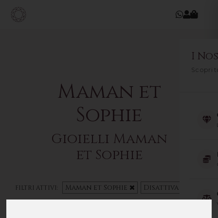
I Nos
Scopri t
Maman et
Sophie
Gioielli Maman
et Sophie
Maman et Sophie
Disattiva filtri
FILTRI ATTIVI: