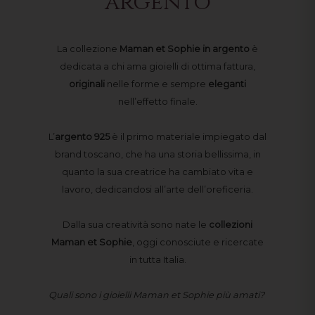
argento
La collezione
Maman et Sophie in argento
è
dedicata a chi ama gioielli di ottima fattura,
originali
nelle forme e sempre
eleganti
nell’effetto finale.
L’
argento 925
è il primo materiale impiegato dal
brand toscano, che ha una storia bellissima, in
quanto la sua creatrice ha cambiato vita e
lavoro, dedicandosi all’arte dell’oreficeria.
Dalla sua creatività sono nate le
collezioni
Maman et Sophie
, oggi conosciute e ricercate
in tutta Italia.
Quali sono i gioielli Maman et Sophie più amati?