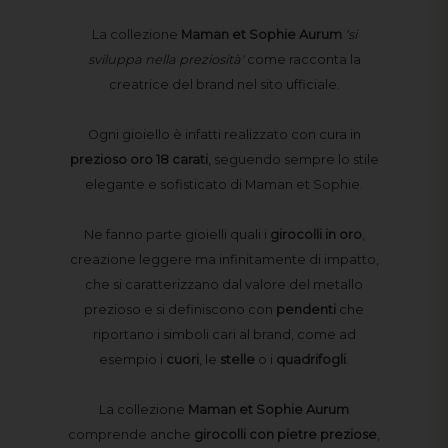
La collezione
Maman et Sophie Aurum
‘si
sviluppa nella preziosità'
come racconta la
creatrice del brand nel sito ufficiale.
Ogni gioiello è infatti realizzato con cura in
prezioso oro 18 carati
, seguendo sempre lo stile
elegante e sofisticato di Maman et Sophie.
Ne fanno parte gioielli quali i
girocolli
in
oro
,
creazione leggere ma infinitamente di impatto,
che si caratterizzano dal valore del metallo
prezioso e si definiscono con
pendenti
che
riportano i simboli cari al brand, come ad
esempio i
cuori
, le
stelle
o i
quadrifogli
.
La collezione
Maman et Sophie Aurum
comprende anche
girocolli con pietre preziose
,