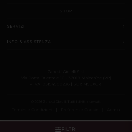
SHOP
SERVIZI
INFO & ASSISTENZA
Zanetti Gioielli S.r.l.
Via Porta Orientale 10 - 37018 Malcesine (VR)
P.IVA: 05194500236 | SDI: M5UXCR1
© 2026 Zanetti Gioielli. Tutti i diritti riservati.
Termini e Condizioni
|
Preferenze Cookie
|
Admin
FILTRI