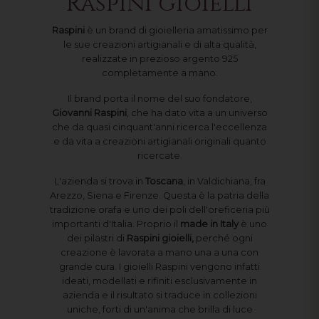
Raspini gioielli
Raspini
è un brand di gioielleria amatissimo per
le sue creazioni artigianali e di alta qualità,
realizzate in prezioso argento 925
completamente a mano.
Il brand porta il nome del suo fondatore,
Giovanni Raspini
, che ha dato vita a un universo
che da quasi cinquant'anni ricerca l'eccellenza
e da vita a creazioni artigianali originali quanto
ricercate.
L'azienda si trova in
Toscana
, in Valdichiana, fra
Arezzo, Siena e Firenze. Questa è la patria della
tradizione orafa e uno dei poli dell'oreficeria più
importanti d'Italia. Proprio il
made in Italy
è uno
dei pilastri di
Raspini gioielli,
perché ogni
creazione è lavorata a mano una a una con
grande cura. I gioielli Raspini vengono infatti
ideati, modellati e rifiniti esclusivamente in
azienda e il risultato si traduce in collezioni
uniche, forti di un'anima che brilla di luce