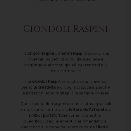
Ciondoli Raspini
I
ciondoli Raspini
o
charms Raspini
sono ormai
diventati oggetti di culto, da scegliere e
aggiungere ai propri gioielli per renderli più
ricchi e simbolici.
Nei
ciondoli Raspini
è racchiuso un universo
pieno di
creatività
e di voglia di stupire, perché
le ispirazioni sono molteplici e sempre diverse.
Questi ciondoli in argento sono infatti disponibili
in moltissime forme, dalle
lettere dell'alfabeto
ai
simboli
portafortuna
come i cornetti e i
quadrifogli, dagli elementi che rimandano ai
viaggi fino alle icone della natura come i
fiori
e i