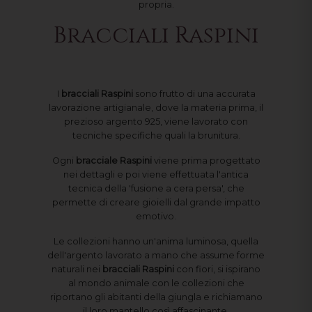
propria.
Bracciali Raspini
I
bracciali Raspini
sono frutto di una accurata
lavorazione artigianale, dove la materia prima, il
prezioso argento 925, viene lavorato con
tecniche specifiche quali la brunitura.
Ogni
bracciale Raspini
viene prima progettato
nei dettagli e poi viene effettuata l'antica
tecnica della 'fusione a cera persa', che
permette di creare gioielli dal grande impatto
emotivo.
Le collezioni hanno un'anima luminosa, quella
dell'argento lavorato a mano che assume forme
naturali nei
bracciali Raspini
con fiori, si ispirano
al mondo animale con le collezioni che
riportano gli abitanti della giungla e richiamano
il loro mantello così affascinante.