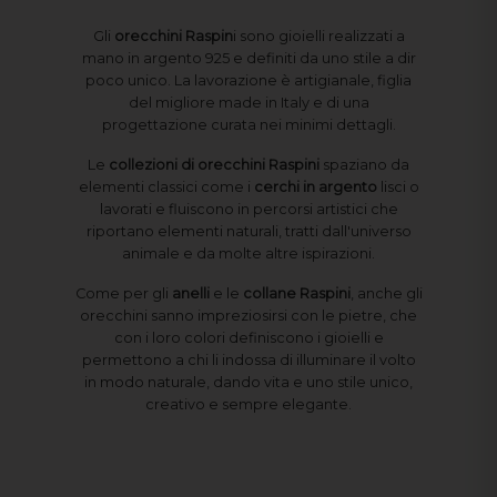
Gli
orecchini Raspin
i sono gioielli realizzati a
mano in argento 925 e definiti da uno stile a dir
poco unico. La lavorazione è artigianale, figlia
del migliore made in Italy e di una
progettazione curata nei minimi dettagli.
Le
collezioni di orecchini Raspini
spaziano da
elementi classici come i
cerchi in argento
lisci o
lavorati e fluiscono in percorsi artistici che
riportano elementi naturali, tratti dall'universo
animale e da molte altre ispirazioni.
Come per gli
anelli
e le
collane Raspini
, anche gli
orecchini sanno impreziosirsi con le pietre, che
con i loro colori definiscono i gioielli e
permettono a chi li indossa di illuminare il volto
in modo naturale, dando vita e uno stile unico,
creativo e sempre elegante.