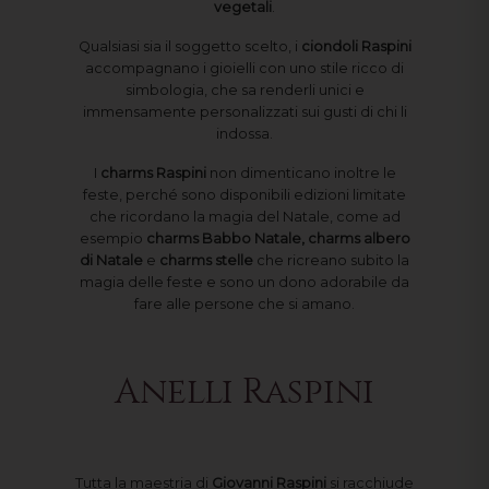
vegetali
.
Qualsiasi sia il soggetto scelto, i
ciondoli Raspini
accompagnano i gioielli con uno stile ricco di
simbologia, che sa renderli unici e
immensamente personalizzati sui gusti di chi li
indossa.
I
charms Raspini
non dimenticano inoltre le
feste, perché sono disponibili edizioni limitate
che ricordano la magia del Natale, come ad
esempio
charms Babbo Natale, charms albero
di Natale
e
charms stelle
che ricreano subito la
magia delle feste e sono un dono adorabile da
fare alle persone che si amano.
Anelli Raspini
Tutta la maestria di
Giovanni Raspini
si racchiude