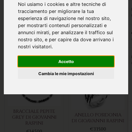
Noi usiamo i cookies e altre tecniche di
tracciamento per migliorare la tua
esperienza di navigazione nel nostro sito,
per mostrarti contenuti personalizzati e
annunci mirati, per analizzare il traffico sul
BRACCIALE TANGO
BRACCIALE NODO
nostro sito, e per capire da dove arrivano i
DIASPRO DI GIOVANNI
SODALITE DI
RASPINI
GIOVANNI RASPINI
nostri visitatori.
€175.00
€185.00
Accetto
Cambia le mie impostazioni
BRACCIALE PEPITE
ANELLO POSIDONIA
GREY DI GIOVANNI
DI GIOAVANNI RASPINI
RASPINI
€335.00
€145.00