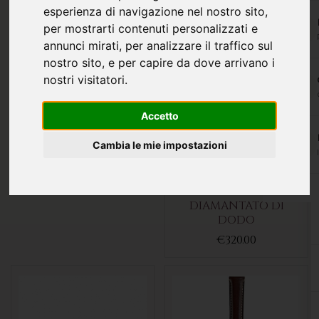
esperienza di navigazione nel nostro sito,
per mostrarti contenuti personalizzati e
annunci mirati, per analizzare il traffico sul
nostro sito, e per capire da dove arrivano i
COLLANA CHOKER
nostri visitatori.
MULTIFILO CON
INSERTO IN ARGENTO
Accetto
E ZIRCONI DI BORSARI
€179.00
Cambia le mie impostazioni
BRACCIALE CUORE
CON COMPONENTI
ARGENTO E ARGENTO
EFFETTO
DIAMANTATO DI
DODO
€320.00