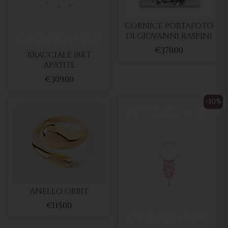
CORNICE PORTAFOTO
DI GIOVANNI RASPINI
€370.00
BRACCIALE 18KT
APATITE
€309.00
-10%
ANELLO ORBIT
€115.00