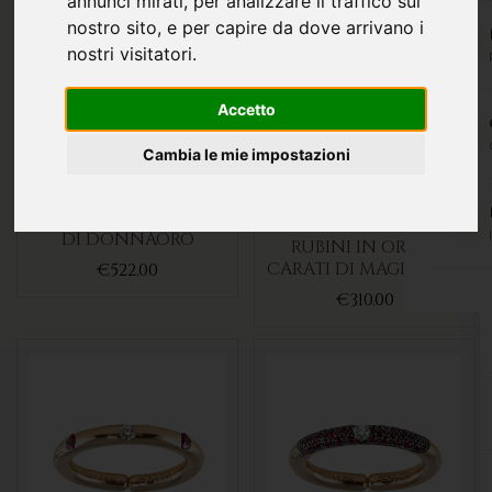
annunci mirati, per analizzare il traffico sul
nostro sito, e per capire da dove arrivano i
nostri visitatori.
Accetto
Cambia le mie impostazioni
ANELLO IN ORO
GIALLO 18KT E RUBINI
TWO ANELLO CON
DI DONNAORO
RUBINI IN ORO 18
CARATI DI MAGICWIRE
€522.00
€310.00