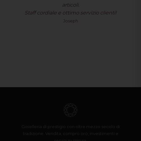
articoli.
Staff cordiale e ottimo servizio clienti!
Joseph
Gioielleria di prestigio con oltre mezzo secolo di
tradizione. Vendita, compro oro, investimenti e
servizi su misura.