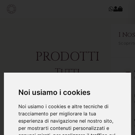
I Nos
Scopri t
PRODOTTI
Tutti
rigorosamente
di altissima
Noi usiamo i cookies
qualità
Noi usiamo i cookies e altre tecniche di
tracciamento per migliorare la tua
esperienza di navigazione nel nostro sito,
Rubino
Disattiva filtri
FILTRI ATTIVI:
per mostrarti contenuti personalizzati e