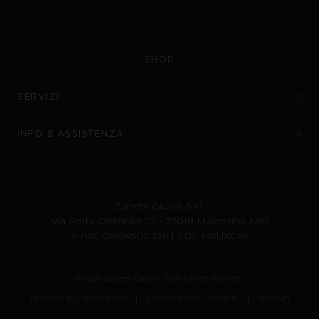
SHOP
SERVIZI
INFO & ASSISTENZA
Zanetti Gioielli S.r.l.
Via Porta Orientale 10 - 37018 Malcesine (VR)
P.IVA: 05194500236 | SDI: M5UXCR1
© 2026 Zanetti Gioielli. Tutti i diritti riservati.
Termini e Condizioni
|
Preferenze Cookie
|
Admin