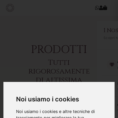
I Nos
Scopri t
PRODOTTI
Tutti
rigorosamente
di altissima
qualità
Noi usiamo i cookies
cinturini
Disattiva filtri
FILTRI ATTIVI:
Noi usiamo i cookies e altre tecniche di
tracciamento per migliorare la tua