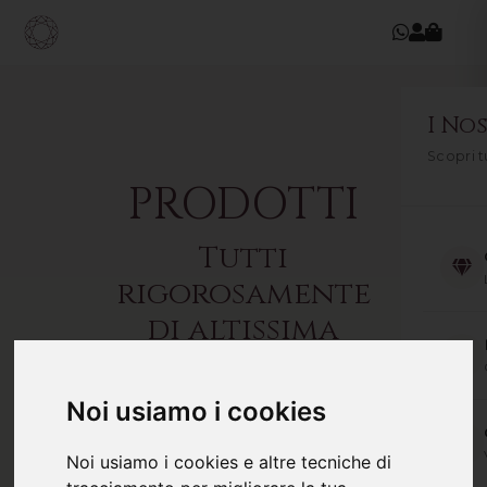
I Nos
Scopri t
PRODOTTI
Tutti
rigorosamente
di altissima
qualità
Noi usiamo i cookies
UNOAERRE
Disattiva filtri
FILTRI ATTIVI:
Noi usiamo i cookies e altre tecniche di